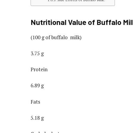
Nutritional Value of Buffalo Mil
(100 g of buffalo milk)
3.75 g
Protein
6.89 g
Fats
5.18 g