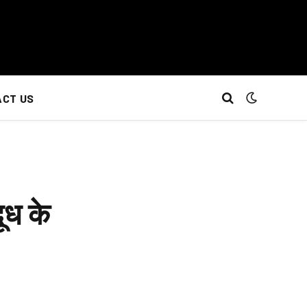
CT US
ूध के