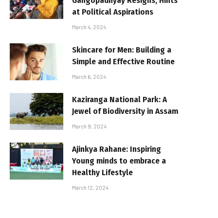
Gangopadhyay Resigns, Hints
at Political Aspirations
March 4, 2024
Skincare for Men: Building a
Simple and Effective Routine
March 6, 2024
Kaziranga National Park: A
Jewel of Biodiversity in Assam
March 9, 2024
Ajinkya Rahane: Inspiring
Young minds to embrace a
Healthy Lifestyle
March 12, 2024