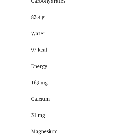
Carbohydrates
83.4 g
Water
97 kcal
Energy
169 mg
Calcium
31 mg
Magnesium