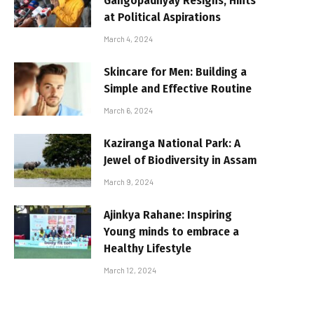
Gangopadhyay Resigns, Hints
at Political Aspirations
March 4, 2024
Skincare for Men: Building a
Simple and Effective Routine
March 6, 2024
Kaziranga National Park: A
Jewel of Biodiversity in Assam
March 9, 2024
Ajinkya Rahane: Inspiring
Young minds to embrace a
Healthy Lifestyle
March 12, 2024